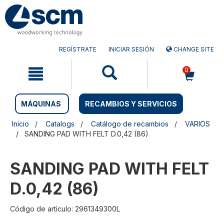
Saltar
Saltar
al
al
contenido
menú
de
navegación
REGÍSTRATE
INICIAR SESIÓN
CHANGE SITE
0
MÁQUINAS
RECAMBIOS Y SERVICIOS
Inicio
Catalogs
Catálogo de recambios
VARIOS
SANDING PAD WITH FELT D.0,42 (86)
SANDING PAD WITH FELT
D.0,42 (86)
Código de artículo: 2961349300L