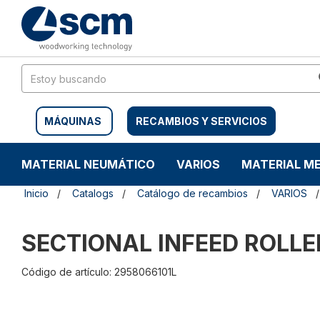
Saltar
Saltar
al
al
contenido
menú
de
navegación
MÁQUINAS
RECAMBIOS Y SERVICIOS
MATERIAL NEUMÁTICO
VARIOS
MATERIAL M
Inicio
Catalogs
Catálogo de recambios
VARIOS
SECTIONAL INFEED ROLL
Código de artículo: 2958066101L