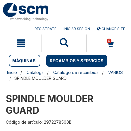
Saltar
Saltar
al
al
contenido
menú
de
navegación
REGÍSTRATE
INICIAR SESIÓN
CHANGE SITE
0
MÁQUINAS
RECAMBIOS Y SERVICIOS
Inicio
Catalogs
Catálogo de recambios
VARIOS
SPINDLE MOULDER GUARD
SPINDLE MOULDER
GUARD
Código de artículo: 2972278500B