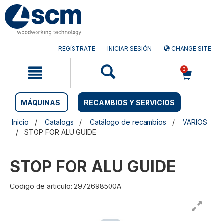
Saltar
Saltar
al
al
contenido
menú
de
navegación
REGÍSTRATE
INICIAR SESIÓN
CHANGE SITE
0
MÁQUINAS
RECAMBIOS Y SERVICIOS
Inicio
Catalogs
Catálogo de recambios
VARIOS
STOP FOR ALU GUIDE
STOP FOR ALU GUIDE
Código de artículo: 2972698500A