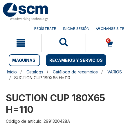
Saltar
Saltar
al
al
contenido
menú
de
navegación
REGÍSTRATE
INICIAR SESIÓN
CHANGE SITE
0
MÁQUINAS
RECAMBIOS Y SERVICIOS
Inicio
Catalogs
Catálogo de recambios
VARIOS
SUCTION CUP 180X65 H=110
SUCTION CUP 180X65
H=110
Código de artículo: 2991320428A