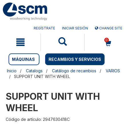
Saltar
Saltar
al
al
contenido
menú
de
navegación
REGÍSTRATE
INICIAR SESIÓN
CHANGE SITE
0
MÁQUINAS
RECAMBIOS Y SERVICIOS
Inicio
Catalogs
Catálogo de recambios
VARIOS
SUPPORT UNIT WITH WHEEL
SUPPORT UNIT WITH
WHEEL
Código de artículo: 2947630418C