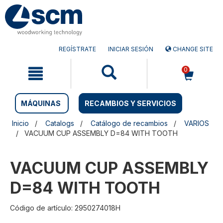
Saltar
Saltar
al
al
contenido
menú
de
navegación
REGÍSTRATE
INICIAR SESIÓN
CHANGE SITE
0
MÁQUINAS
RECAMBIOS Y SERVICIOS
Inicio
Catalogs
Catálogo de recambios
VARIOS
VACUUM CUP ASSEMBLY D=84 WITH TOOTH
VACUUM CUP ASSEMBLY
D=84 WITH TOOTH
Código de artículo: 2950274018H