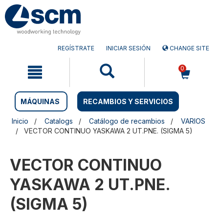
Saltar
Saltar
al
al
contenido
menú
de
navegación
REGÍSTRATE
INICIAR SESIÓN
CHANGE SITE
0
MÁQUINAS
RECAMBIOS Y SERVICIOS
Inicio
Catalogs
Catálogo de recambios
VARIOS
VECTOR CONTINUO YASKAWA 2 UT.PNE. (SIGMA 5)
VECTOR CONTINUO
YASKAWA 2 UT.PNE.
(SIGMA 5)