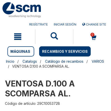
Saltar
Saltar
al
al
contenido
menú
de
navegación
REGÍSTRATE
INICIAR SESIÓN
CHANGE SITE
0
MÁQUINAS
RECAMBIOS Y SERVICIOS
Inicio
Catalogs
Catálogo de recambios
VARIOS
VENTOSA D.100 A SCOMPARSA AL.
VENTOSA D.100 A
SCOMPARSA AL.
Código de artículo: 29C1005372B