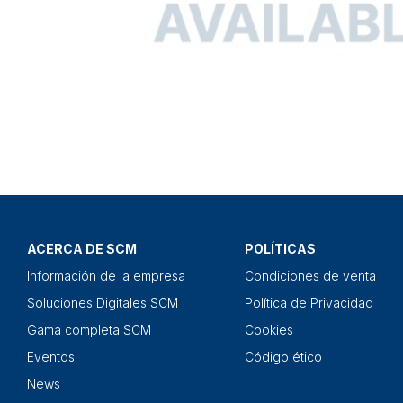
ACERCA DE SCM
POLÍTICAS
Información de la empresa
Condiciones de venta
Soluciones Digitales SCM
Política de Privacidad
Gama completa SCM
Cookies
Eventos
Código ético
News