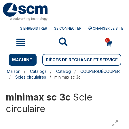
Aller
Menu
au
sauter
contenu
à
la
navigation
S'ENREGISTRER
SE CONNECTER
CHANGER LE SITE
0
MACHINE
PIÈCES DE RECHANGE ET SERVICE
Maison
Catalogs
Catalog
COUPER/DÉCOUPER
Scies circulaires
minimax sc 3c
minimax sc 3c
Scie
circulaire