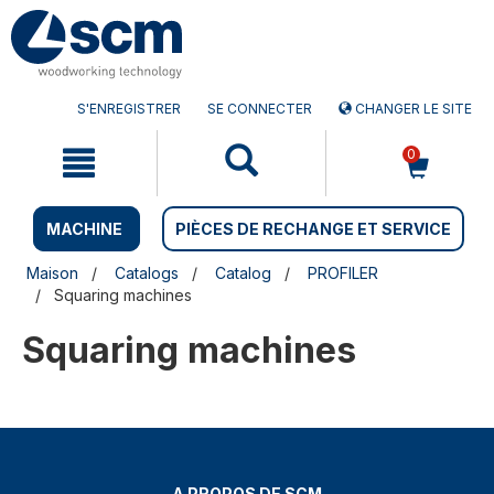
Aller
Menu
au
sauter
contenu
à
la
navigation
S'ENREGISTRER
SE CONNECTER
CHANGER LE SITE
0
MACHINE
PIÈCES DE RECHANGE ET SERVICE
Maison
Catalogs
Catalog
PROFILER
Squaring machines
Squaring machines
A PROPOS DE SCM