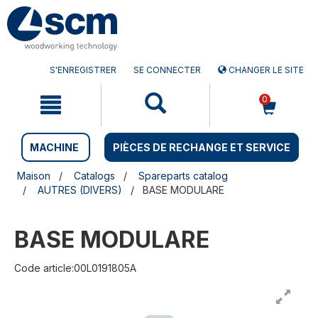
Aller
Menu
au
sauter
contenu
à
la
navigation
S'ENREGISTRER
SE CONNECTER
CHANGER LE SITE
0
MACHINE
PIÈCES DE RECHANGE ET SERVICE
Maison
Catalogs
Spareparts catalog
AUTRES (DIVERS)
BASE MODULARE
BASE MODULARE
Code article:00L0191805A