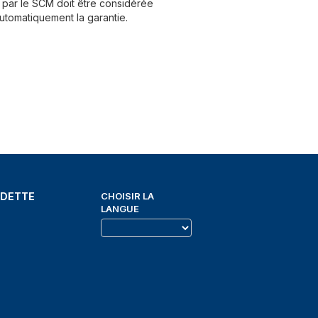
par le SCM doit être considérée
utomatiquement la garantie.
EDETTE
CHOISIR LA
LANGUE