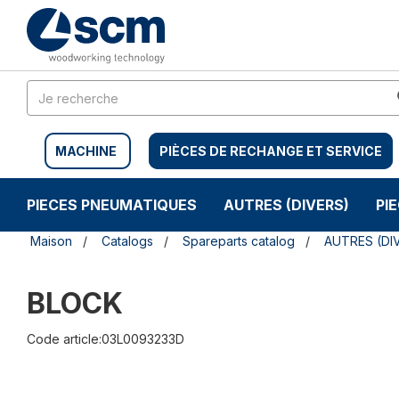
Aller
Menu
au
sauter
contenu
à
la
navigation
MACHINE
PIÈCES DE RECHANGE ET SERVICE
PIECES PNEUMATIQUES
AUTRES (DIVERS)
PI
Maison
Catalogs
Spareparts catalog
AUTRES (DI
BLOCK
Code article:03L0093233D