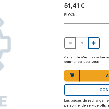
51,41 €
BLOCK
Cet article n'est pas actuel
commander pour vous.
A
CON
Les pièces de rechange ne 
personnel de service officie