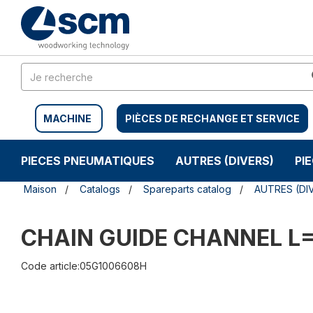
Aller
Menu
au
sauter
contenu
à
la
navigation
MACHINE
PIÈCES DE RECHANGE ET SERVICE
PIECES PNEUMATIQUES
AUTRES (DIVERS)
PI
Maison
Catalogs
Spareparts catalog
AUTRES (DI
CHAIN GUIDE CHANNEL L=1
Code article:05G1006608H