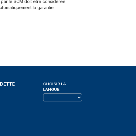
par le SCM doit être considérée
utomatiquement la garantie.
EDETTE
CHOISIR LA
LANGUE