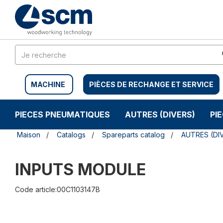
Aller
Menu
au
sauter
contenu
à
la
navigation
MACHINE
PIÈCES DE RECHANGE ET SERVICE
PIECES PNEUMATIQUES
AUTRES (DIVERS)
PI
Maison
Catalogs
Spareparts catalog
AUTRES (DI
INPUTS MODULE
Code article:00C1103147B