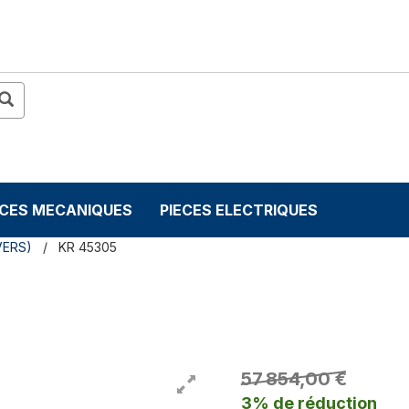
ECES MECANIQUES
PIECES ELECTRIQUES
VERS)
KR 45305
57 854,00 €
3% de réduction