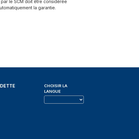
par le SCM doit être considérée
utomatiquement la garantie.
EDETTE
CHOISIR LA
LANGUE