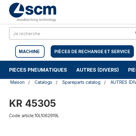
Aller
Menu
au
sauter
contenu
à
la
navigation
MACHINE
PIÈCES DE RECHANGE ET SERVICE
PIECES PNEUMATIQUES
AUTRES (DIVERS)
PI
Maison
Catalogs
Spareparts catalog
AUTRES (DI
KR 45305
Code article:10L1062919L