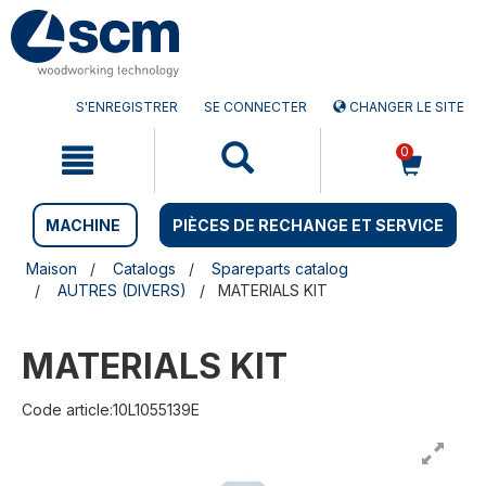
Aller
Menu
au
sauter
contenu
à
la
navigation
S'ENREGISTRER
SE CONNECTER
CHANGER LE SITE
0
MACHINE
PIÈCES DE RECHANGE ET SERVICE
Maison
Catalogs
Spareparts catalog
AUTRES (DIVERS)
MATERIALS KIT
MATERIALS KIT
Code article:10L1055139E