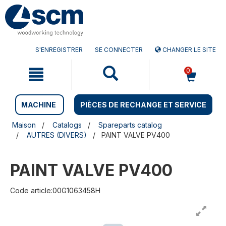
Aller
Menu
au
sauter
contenu
à
la
navigation
S'ENREGISTRER
SE CONNECTER
CHANGER LE SITE
0
MACHINE
PIÈCES DE RECHANGE ET SERVICE
Maison
Catalogs
Spareparts catalog
AUTRES (DIVERS)
PAINT VALVE PV400
PAINT VALVE PV400
Code article:00G1063458H