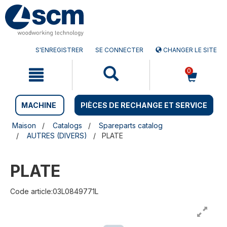
Aller
Menu
au
sauter
contenu
à
la
navigation
S'ENREGISTRER
SE CONNECTER
CHANGER LE SITE
0
MACHINE
PIÈCES DE RECHANGE ET SERVICE
Maison
Catalogs
Spareparts catalog
AUTRES (DIVERS)
PLATE
PLATE
Code article:03L0849771L