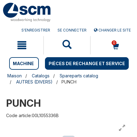
Aller
Menu
au
sauter
contenu
à
la
navigation
S'ENREGISTRER
SE CONNECTER
CHANGER LE SITE
0
MACHINE
PIÈCES DE RECHANGE ET SERVICE
Maison
Catalogs
Spareparts catalog
AUTRES (DIVERS)
PUNCH
PUNCH
Code article:00L1055336B