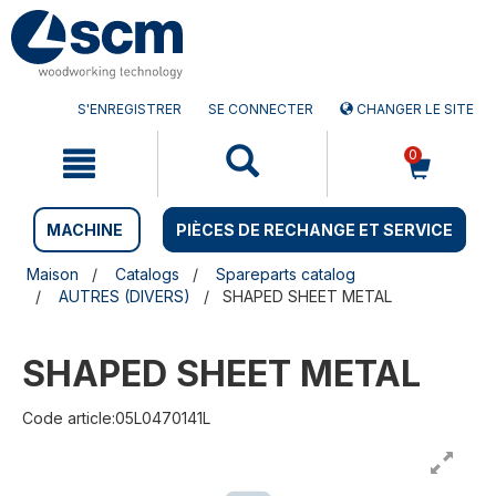
Aller
Menu
au
sauter
contenu
à
la
navigation
S'ENREGISTRER
SE CONNECTER
CHANGER LE SITE
0
MACHINE
PIÈCES DE RECHANGE ET SERVICE
Maison
Catalogs
Spareparts catalog
AUTRES (DIVERS)
SHAPED SHEET METAL
SHAPED SHEET METAL
Code article:05L0470141L