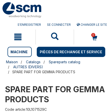
Aller
Menu
au
sauter
contenu
à
la
navigation
S'ENREGISTRER
SE CONNECTER
CHANGER LE SITE
0
MACHINE
PIÈCES DE RECHANGE ET SERVICE
Maison
Catalogs
Spareparts catalog
AUTRES (DIVERS)
SPARE PART FOR GEMMA PRODUCTS
SPARE PART FOR GEMMA
PRODUCTS
Code article:10L1071529C