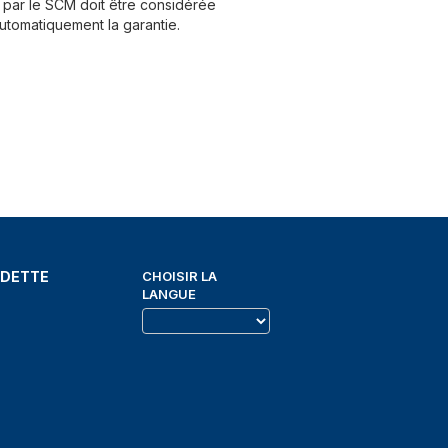
par le SCM doit être considérée
utomatiquement la garantie.
EDETTE
CHOISIR LA
LANGUE