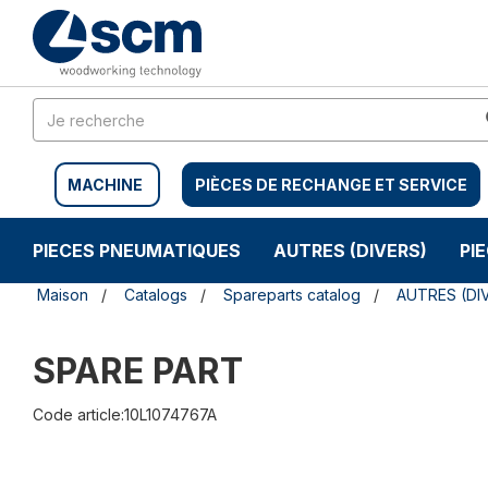
Aller
Menu
au
sauter
contenu
à
la
navigation
MACHINE
PIÈCES DE RECHANGE ET SERVICE
PIECES PNEUMATIQUES
AUTRES (DIVERS)
PI
Maison
Catalogs
Spareparts catalog
AUTRES (DI
SPARE PART
Code article:10L1074767A