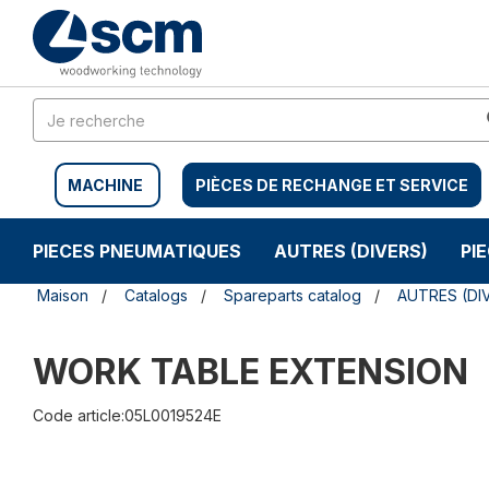
Aller
Menu
au
sauter
contenu
à
la
navigation
MACHINE
PIÈCES DE RECHANGE ET SERVICE
PIECES PNEUMATIQUES
AUTRES (DIVERS)
PI
Maison
Catalogs
Spareparts catalog
AUTRES (DI
WORK TABLE EXTENSION
Code article:05L0019524E