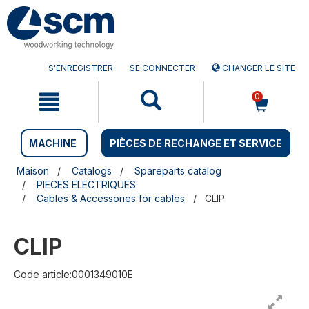
Aller
Menu
au
sauter
contenu
à
la
navigation
S'ENREGISTRER
SE CONNECTER
CHANGER LE SITE
0
MACHINE
PIÈCES DE RECHANGE ET SERVICE
Maison
Catalogs
Spareparts catalog
PIECES ELECTRIQUES
Cables & Accessories for cables
CLIP
CLIP
Code article:0001349010E