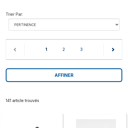
Trier Par:
(current)
1
2
3
AFFINER
141 article trouvés