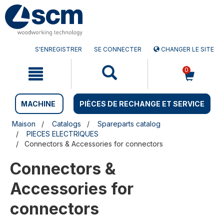
Aller
Menu
au
sauter
contenu
à
la
navigation
S'ENREGISTRER
SE CONNECTER
CHANGER LE SITE
0
MACHINE
PIÈCES DE RECHANGE ET SERVICE
Maison
Catalogs
Spareparts catalog
PIECES ELECTRIQUES
Connectors & Accessories for connectors
Connectors &
Accessories for
connectors