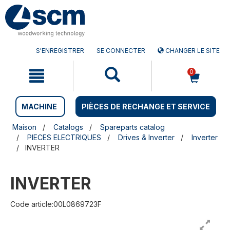
Aller
Menu
au
sauter
contenu
à
la
navigation
S'ENREGISTRER
SE CONNECTER
CHANGER LE SITE
0
MACHINE
PIÈCES DE RECHANGE ET SERVICE
Maison
Catalogs
Spareparts catalog
PIECES ELECTRIQUES
Drives & Inverter
Inverter
INVERTER
INVERTER
Code article:00L0869723F