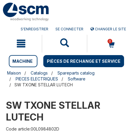
Aller
Menu
au
sauter
contenu
à
la
navigation
S'ENREGISTRER
SE CONNECTER
CHANGER LE SITE
0
MACHINE
PIÈCES DE RECHANGE ET SERVICE
Maison
Catalogs
Spareparts catalog
PIECES ELECTRIQUES
Software
SW TXONE STELLAR LUTECH
SW TXONE STELLAR
LUTECH
Code article:00L0984802D