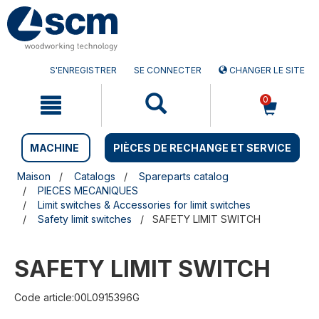
Aller
Menu
au
sauter
contenu
à
la
navigation
S'ENREGISTRER
SE CONNECTER
CHANGER LE SITE
0
MACHINE
PIÈCES DE RECHANGE ET SERVICE
Maison
Catalogs
Spareparts catalog
PIECES MECANIQUES
Limit switches & Accessories for limit switches
Safety limit switches
SAFETY LIMIT SWITCH
SAFETY LIMIT SWITCH
Code article:00L0915396G