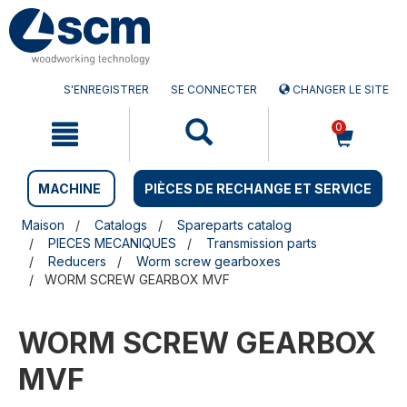
Aller
Menu
au
sauter
contenu
à
la
navigation
S'ENREGISTRER
SE CONNECTER
CHANGER LE SITE
0
MACHINE
PIÈCES DE RECHANGE ET SERVICE
Maison
Catalogs
Spareparts catalog
PIECES MECANIQUES
Transmission parts
Reducers
Worm screw gearboxes
WORM SCREW GEARBOX MVF
WORM SCREW GEARBOX
MVF