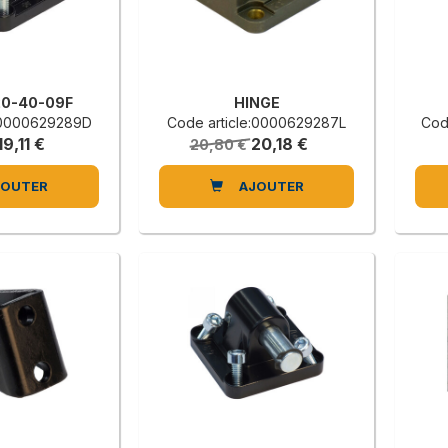
20-40-09F
HINGE
e:0000629289D
Code article:0000629287L
Cod
19,11 €
20,18 €
20,80 €
JOUTER
AJOUTER