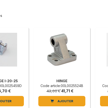
és
GE I-20-25
HINGE
e:00L0025459D
Code article:00L0025524B
Cod
6,70 €
41,71 €
43,00 €
JOUTER
AJOUTER