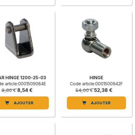
AR HINGE 1200-25-03
HINGE
e article:0001509084E
Code article:0001500942F
8,54 €
52,38 €
8,80 €
54,00 €
AJOUTER
AJOUTER