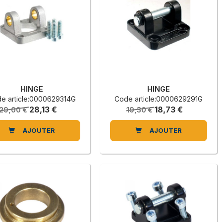
HINGE
HINGE
e article:0000629314G
Code article:0000629291G
28,13 €
18,73 €
29,00 €
19,30 €
AJOUTER
AJOUTER