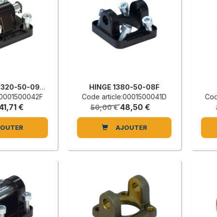
REAR HINGE 1320-50-09-1F
HINGE 1380-50-08F
e:0001500042F
Code article:0001500041D
Cod
41,71 €
48,50 €
50,00 €
JOUTER
AJOUTER