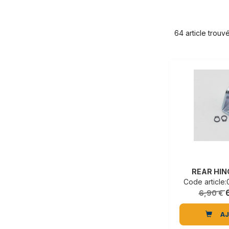
64 article trouv
REAR HIN
Code articl
6,90 €
A