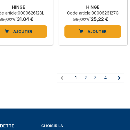
HINGE
HINGE
e article:0000626128L
Code article:0000626127G
31,04 €
25,22 €
32,00 €
26,00 €
AJOUTER
AJOUTER
(current)
1
2
3
4
EDETTE
CHOISIR LA