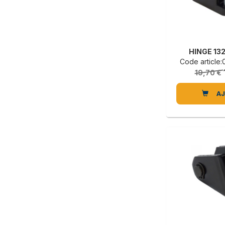
HINGE 13
Code articl
19,70 €
A