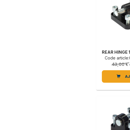
Code articl
43,00 €
A