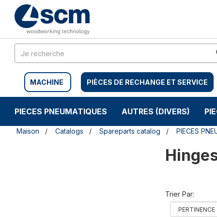
Aller
Menu
au
sauter
contenu
à
la
navigation
MACHINE
PIÈCES DE RECHANGE ET SERVICE
PIECES PNEUMATIQUES
AUTRES (DIVERS)
PI
Maison
Catalogs
Spareparts catalog
PIECES PNE
Hinges
Trier Par: