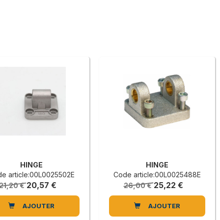
HINGE
HINGE
e article:00L0025502E
Code article:00L0025488E
20,57 €
25,22 €
21,20 €
26,00 €
AJOUTER
AJOUTER