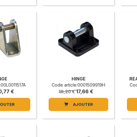
NGE
HINGE
RE
e:00L0011517A
Code article:0001509919H
Cod
0,77 €
17,66 €
18,20 €
JOUTER
AJOUTER