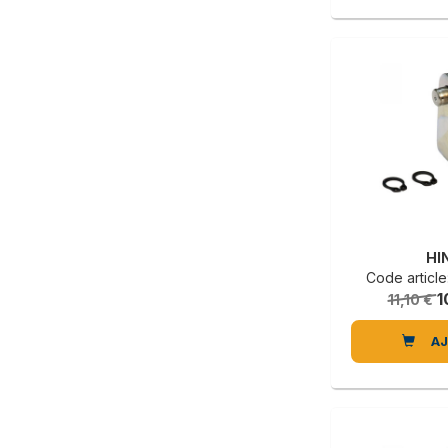
HI
Code articl
1
11,10 €
A