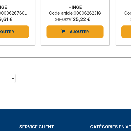
NGE
HINGE
e:0000626760L
Code article:0000626231G
Cod
9,61 €
25,22 €
26,00 €
JOUTER
AJOUTER
SERVICE CLIENT
CATÉGORIES EN V