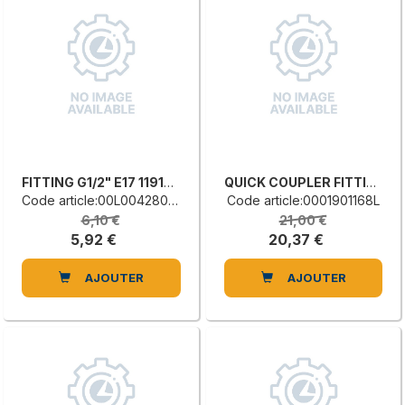
FITTING G1/2" E17 1191712
QUICK COUPLER FITTING
Code article:00L0042801A
Code article:0001901168L
6,10 €
21,00 €
5,92 €
20,37 €
AJOUTER
AJOUTER