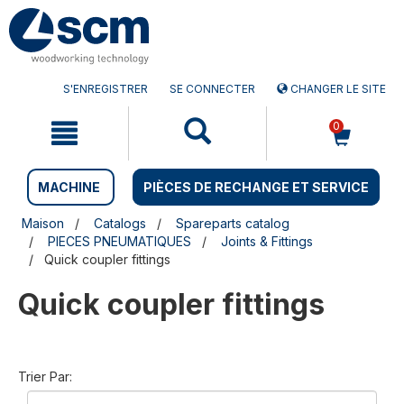
Aller
Menu
au
sauter
contenu
à
la
navigation
S'ENREGISTRER
SE CONNECTER
CHANGER LE SITE
0
MACHINE
PIÈCES DE RECHANGE ET SERVICE
Maison
Catalogs
Spareparts catalog
PIECES PNEUMATIQUES
Joints & Fittings
Quick coupler fittings
Quick coupler fittings
Trier Par: