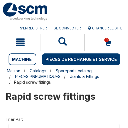
Aller
Menu
au
sauter
contenu
à
la
navigation
S'ENREGISTRER
SE CONNECTER
CHANGER LE SITE
0
MACHINE
PIÈCES DE RECHANGE ET SERVICE
Maison
Catalogs
Spareparts catalog
PIECES PNEUMATIQUES
Joints & Fittings
Rapid screw fittings
Rapid screw fittings
Trier Par: