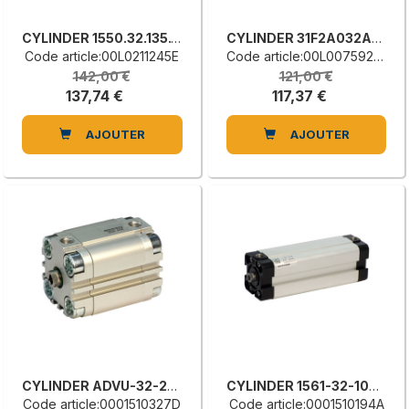
CYLINDER 1550.32.135.12
CYLINDER 31F2A032A015
Code article:00L0211245E
Code article:00L0075927H
142,00 €
121,00 €
137,74 €
117,37 €
AJOUTER
AJOUTER
CYLINDER ADVU-32-25-PA
CYLINDER 1561-32-100-01-1
Code article:0001510327D
Code article:0001510194A