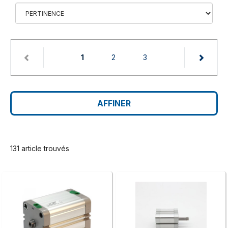
(current)
1
2
3
AFFINER
131 article trouvés