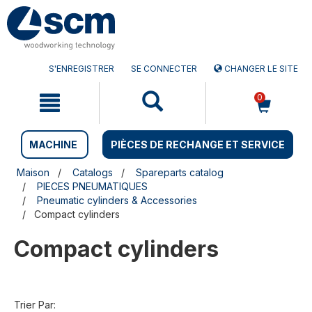
Aller
Menu
au
sauter
contenu
à
la
navigation
S'ENREGISTRER
SE CONNECTER
CHANGER LE SITE
0
MACHINE
PIÈCES DE RECHANGE ET SERVICE
Maison
Catalogs
Spareparts catalog
PIECES PNEUMATIQUES
Pneumatic cylinders & Accessories
Compact cylinders
Compact cylinders
Trier Par: