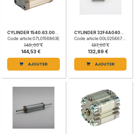
CYLINDER 1540.63.0070.01.1
CYLINDER 32F4A040A030VS01
Code article:07L0156863E
Code article:00L0258672G
149,00 €
137,00 €
144,53 €
132,89 €
AJOUTER
AJOUTER