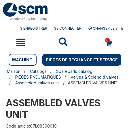
Aller
Menu
au
sauter
contenu
à
la
navigation
S'ENREGISTRER
SE CONNECTER
CHANGER LE SITE
0
MACHINE
PIÈCES DE RECHANGE ET SERVICE
Maison
Catalogs
Spareparts catalog
PIECES PNEUMATIQUES
Valves & Solenoid valves
Assembled valves units
ASSEMBLED VALVES UNIT
ASSEMBLED VALVES
UNIT
Code article:07L0839001C