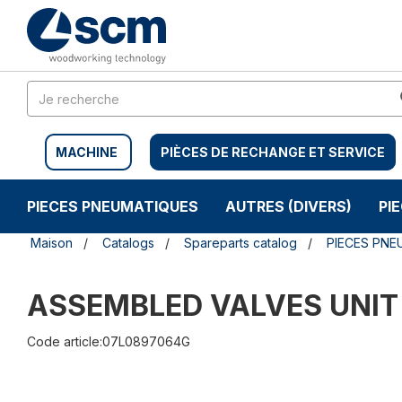
Aller
Menu
au
sauter
contenu
à
la
navigation
MACHINE
PIÈCES DE RECHANGE ET SERVICE
PIECES PNEUMATIQUES
AUTRES (DIVERS)
PI
Maison
Catalogs
Spareparts catalog
PIECES PNE
ASSEMBLED VALVES UNI
Code article:07L0897064G