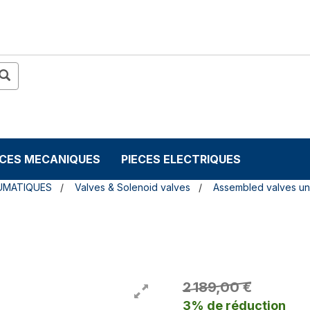
ECES MECANIQUES
PIECES ELECTRIQUES
UMATIQUES
Valves & Solenoid valves
Assembled valves uni
T
2 189,00 €
3% de réduction