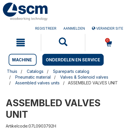
Doorgaan
Sla
naar
naar
artikel
het
navigatiemenu
REGISTREER
AANMELDEN
VERANDER SITE
0
MACHINE
ONDERDELEN EN SERVICE
Thuis
Catalogs
Spareparts catalog
Pneumatic material
Valves & Solenoid valves
Assembled valves units
ASSEMBLED VALVES UNIT
ASSEMBLED VALVES
UNIT
Artikelcode:07L0903792H