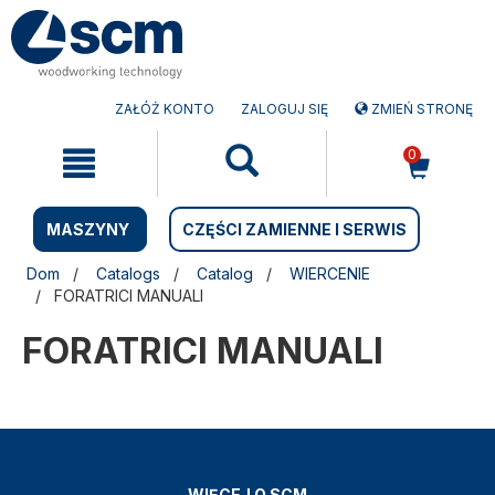
Przejdź
Przejdź
do
do
treści
menu
nawigacyjnego
ZAŁÓŻ KONTO
ZALOGUJ SIĘ
ZMIEŃ STRONĘ
0
MASZYNY
CZĘŚCI ZAMIENNE I SERWIS
Dom
Catalogs
Catalog
WIERCENIE
FORATRICI MANUALI
FORATRICI MANUALI
WIĘCEJ O SCM