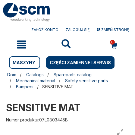
Przejdź
Przejdź
do
do
treści
menu
nawigacyjnego
ZAŁÓŻ KONTO
ZALOGUJ SIĘ
ZMIEŃ STRONĘ
0
MASZYNY
CZĘŚCI ZAMIENNE I SERWIS
Dom
Catalogs
Spareparts catalog
Mechanical material
Safety sensitive parts
Bumpers
SENSITIVE MAT
SENSITIVE MAT
Numer produktu:07L0803445B