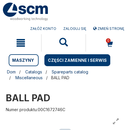
Przejdź
Przejdź
do
do
treści
menu
nawigacyjnego
ZAŁÓŻ KONTO
ZALOGUJ SIĘ
ZMIEŃ STRONĘ
0
MASZYNY
CZĘŚCI ZAMIENNE I SERWIS
Dom
Catalogs
Spareparts catalog
Miscellaneous
BALL PAD
BALL PAD
Numer produktu:00C1672746C