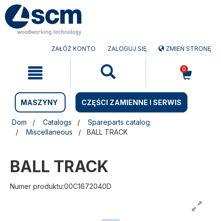
Przejdź
Przejdź
do
do
treści
menu
nawigacyjnego
ZAŁÓŻ KONTO
ZALOGUJ SIĘ
ZMIEŃ STRONĘ
0
MASZYNY
CZĘŚCI ZAMIENNE I SERWIS
Dom
Catalogs
Spareparts catalog
Miscellaneous
BALL TRACK
BALL TRACK
Numer produktu:00C1672040D