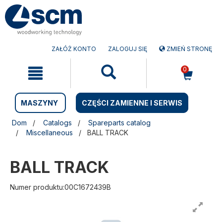
Przejdź
Przejdź
do
do
treści
menu
nawigacyjnego
ZAŁÓŻ KONTO
ZALOGUJ SIĘ
ZMIEŃ STRONĘ
0
MASZYNY
CZĘŚCI ZAMIENNE I SERWIS
Dom
Catalogs
Spareparts catalog
Miscellaneous
BALL TRACK
BALL TRACK
Numer produktu:00C1672439B