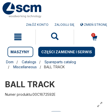
Przejdź
Przejdź
do
do
treści
menu
nawigacyjnego
ZAŁÓŻ KONTO
ZALOGUJ SIĘ
ZMIEŃ STRONĘ
0
MASZYNY
CZĘŚCI ZAMIENNE I SERWIS
Dom
Catalogs
Spareparts catalog
Miscellaneous
BALL TRACK
BALL TRACK
Numer produktu:00C1672592E