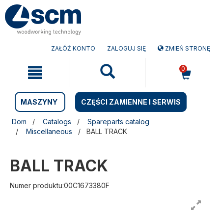
Przejdź
Przejdź
do
do
treści
menu
nawigacyjnego
ZAŁÓŻ KONTO
ZALOGUJ SIĘ
ZMIEŃ STRONĘ
0
MASZYNY
CZĘŚCI ZAMIENNE I SERWIS
Dom
Catalogs
Spareparts catalog
Miscellaneous
BALL TRACK
BALL TRACK
Numer produktu:00C1673380F