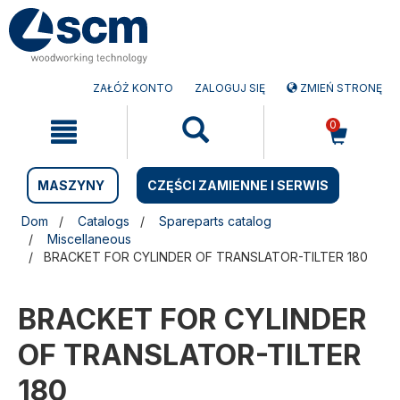
Przejdź
Przejdź
do
do
treści
menu
nawigacyjnego
ZAŁÓŻ KONTO
ZALOGUJ SIĘ
ZMIEŃ STRONĘ
0
MASZYNY
CZĘŚCI ZAMIENNE I SERWIS
Dom
Catalogs
Spareparts catalog
Miscellaneous
BRACKET FOR CYLINDER OF TRANSLATOR-TILTER 180
BRACKET FOR CYLINDER
OF TRANSLATOR-TILTER
180