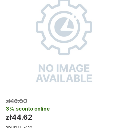
zł46.00
3% sconto online
zł44.62
BRUSH L.=130