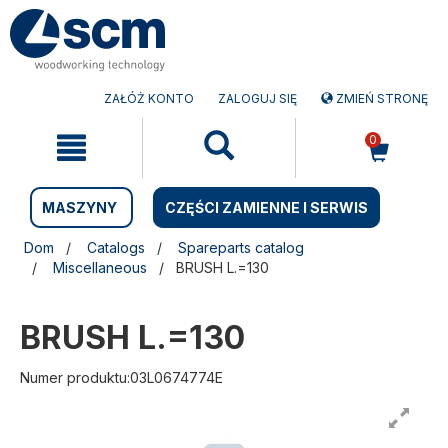
Przejdź
Przejdź
do
do
treści
menu
nawigacyjnego
ZAŁÓŻ KONTO
ZALOGUJ SIĘ
ZMIEŃ STRONĘ
0
MASZYNY
CZĘŚCI ZAMIENNE I SERWIS
Dom
Catalogs
Spareparts catalog
Miscellaneous
BRUSH L.=130
BRUSH L.=130
Numer produktu:03L0674774E