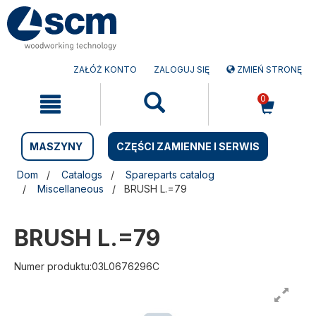
Przejdź
Przejdź
do
do
treści
menu
nawigacyjnego
ZAŁÓŻ KONTO
ZALOGUJ SIĘ
ZMIEŃ STRONĘ
0
MASZYNY
CZĘŚCI ZAMIENNE I SERWIS
Dom
Catalogs
Spareparts catalog
Miscellaneous
BRUSH L.=79
BRUSH L.=79
Numer produktu:03L0676296C