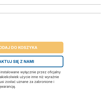
ODAJ DO KOSZYKA
KTUJ SIĘ Z NAMI
nstalowane wyłącznie przez oficjalny
kiekolwiek użycie inne niż wyraźnie
si zostać uznane za zabronione i
gwarancję.