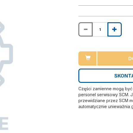
D
SKONTA
Części zamienne mogą być i
personel serwisowy SCM. Ja
przewidziane przez SCM mu
automatycznie uniewažnia 