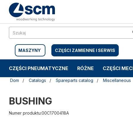
Przejdź
Przejdź
do
do
treści
menu
nawigacyjnego
MASZYNY
CZĘŚCI ZAMIENNE I SERWIS
CZĘŚCI PNEUMATYCZNE
RÓŻNE
CZĘŚCI ME
Dom
Catalogs
Spareparts catalog
Miscellaneous
BUSHING
Numer produktu:00C1700418A