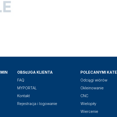
AMIN
OBSŁUGA KLIENTA
POLECANYMI KATE
FAQ
Odciągi wiórów
MYPORTAL
Okleinowanie
Kontakt
CNC
Rejestracja i logowanie
Wielopiły
Wiercenie