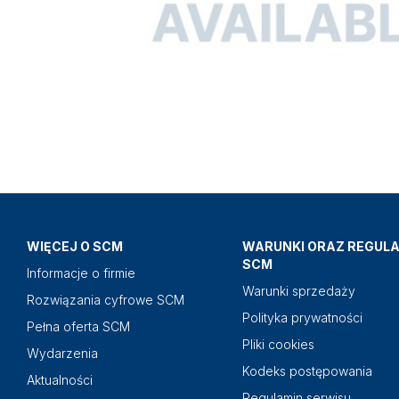
WIĘCEJ O SCM
WARUNKI ORAZ REGUL
SCM
Informacje o firmie
Warunki sprzedaży
Rozwiązania cyfrowe SCM
Polityka prywatności
Pełna oferta SCM
Pliki cookies
Wydarzenia
Kodeks postępowania
Aktualności
Regulamin serwisu