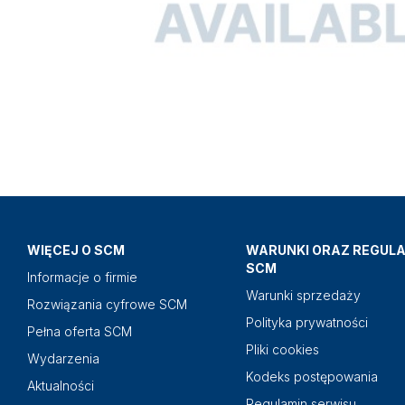
WIĘCEJ O SCM
WARUNKI ORAZ REGUL
SCM
Informacje o firmie
Warunki sprzedaży
Rozwiązania cyfrowe SCM
Polityka prywatności
Pełna oferta SCM
Pliki cookies
Wydarzenia
Kodeks postępowania
Aktualności
Regulamin serwisu