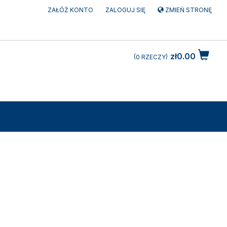
ZAŁÓŻ KONTO
ZALOGUJ SIĘ
ZMIEŃ STRONĘ
zł0.00
0
RZECZY