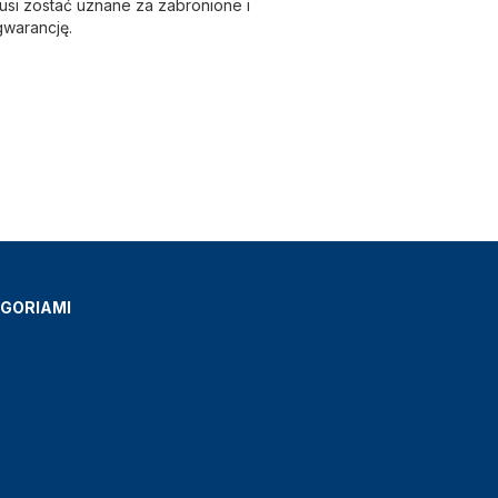
si zostać uznane za zabronione i
gwarancję.
GORIAMI