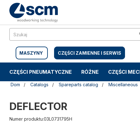
Przejdź
Przejdź
do
do
treści
menu
nawigacyjnego
MASZYNY
CZĘŚCI ZAMIENNE I SERWIS
CZĘŚCI PNEUMATYCZNE
RÓŻNE
CZĘŚCI ME
Dom
Catalogs
Spareparts catalog
Miscellaneous
DEFLECTOR
Numer produktu:03L0731795H